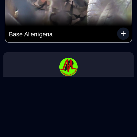
Base Alienígena
Ubicación
Comunidad «Los Carrizos», finca 17 Calle Ágata, s/n
29590 · Campanillas
Horario
Feb - Marzo:
10:00 h - 18:30 h (Último partido: 4pm)
Abril - Sept:
10:00 h - 20:00 h (Último partido: 5pm)
Octubre - Enero: